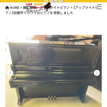
HOME
>
施工実績
>
アップライトピアノ
>
【アップライトピ
アノ】函館市でカワイのピアノを買取しました