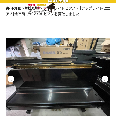
HOME
>
施工実績
>
アップライトピアノ
>
【アップライトピ
アノ】余市町でヤマハのピアノを買取しました