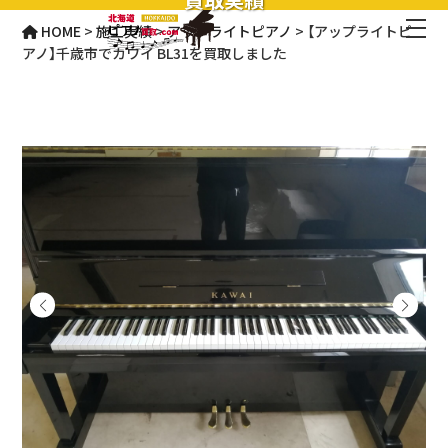
HOME
>
施工実績
>
アップライトピアノ
>
【アップライトピ
アノ】千歳市でカワイ BL31を買取しました