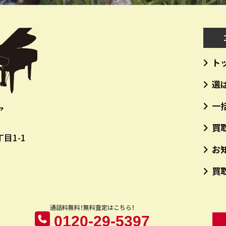
ト
選
一
ア
買
目1-1
お
買
通話料無料！無料査定はこちら！
0120-29-5397