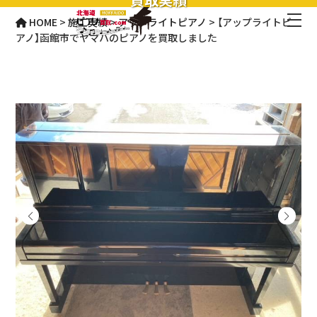
HOME
>
施工実績
>
アップライトピアノ
>
【アップライトピ
アノ】函館市でヤマハのピアノを買取しました