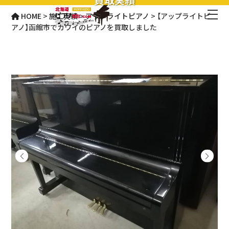
HOME
>
施工実績
>
アップライトピアノ
>
【アップライトピ
アノ】函館市でカワイのピアノを買取しました