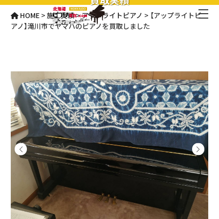
HOME
>
施工実績
>
アップライトピアノ
>
【アップライトピ
アノ】滝川市でヤマハのピアノを買取しました