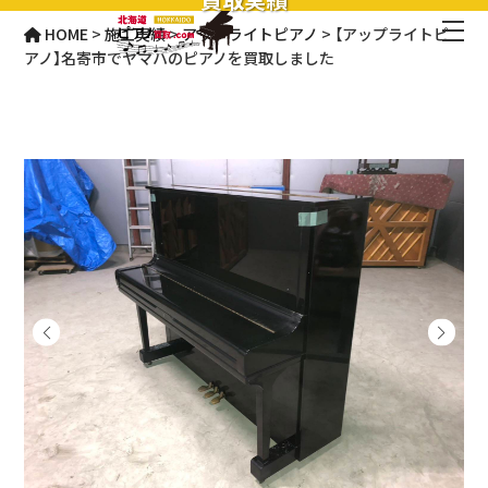
HOME
>
施工実績
>
アップライトピアノ
>
【アップライトピ
アノ】名寄市でヤマハのピアノを買取しました