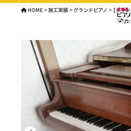
HOME
>
施工実績
>
グランドピアノ
>
【グラ