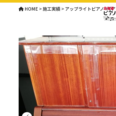
HOME
>
施工実績
>
アップライトピアノ
>
【