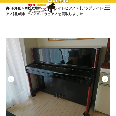
HOME
>
施工実績
>
アップライトピアノ
>
【アップライトピ
アノ】札幌市でシンメルのピアノを買取しました