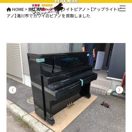
HOME
>
施工実績
>
アップライトピアノ
>
【アップライトピ
アノ】滝川市でカワイのピアノを買取しました