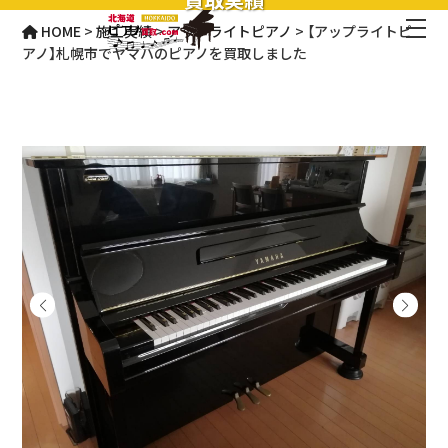
HOME
>
施工実績
>
アップライトピアノ
>
【アップライトピ
アノ】札幌市でヤマハのピアノを買取しました