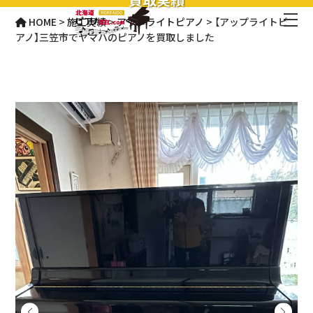
HOME
>
施工実績
>
アップライトピアノ
>
【アップライトピ
アノ】三笠市でヤマハのピアノを買取しました