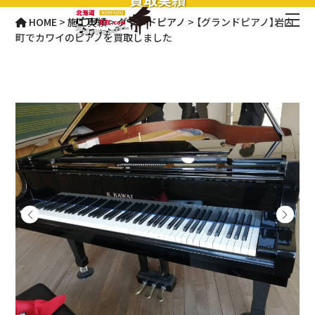
HOME
>
施工実績
>
グランドピアノ
>
【グランドピアノ】岩内
町でカワイのピアノを買取しました