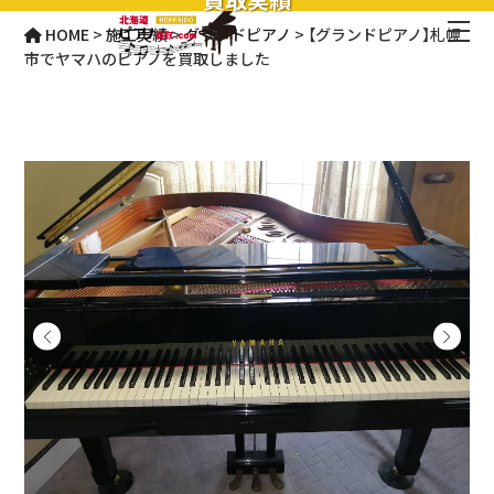
HOME
>
施工実績
>
グランドピアノ
>
【グランドピアノ】札幌
市でヤマハのピアノを買取しました