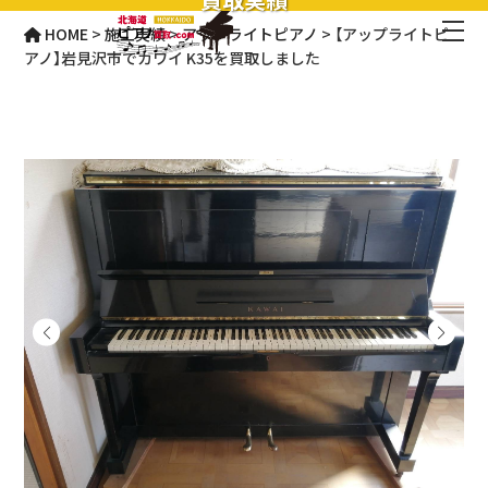
HOME
>
施工実績
>
アップライトピアノ
>
【アップライトピ
アノ】岩見沢市でカワイ K35を買取しました