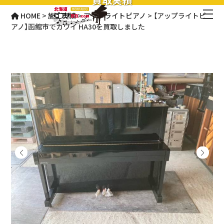
HOME
>
施工実績
>
アップライトピアノ
>
【アップライトピ
アノ】函館市でカワイ HA30を買取しました