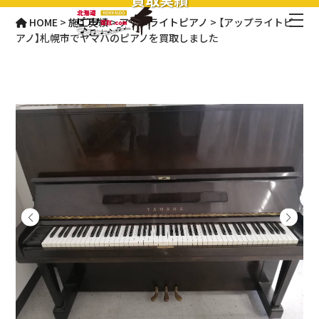
HOME
>
施工実績
>
アップライトピアノ
>
【アップライトピ
アノ】札幌市でヤマハのピアノを買取しました