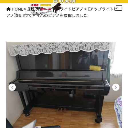
HOME
>
施工実績
>
アップライトピアノ
>
【アップライトピ
アノ】旭川市でヤマハのピアノを買取しました